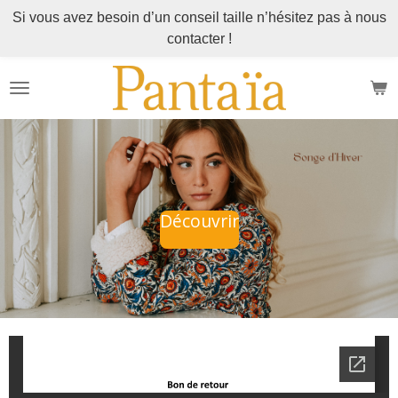
Si vous avez besoin d’un conseil taille n’hésitez pas à nous
Passer
contacter !
au
contenu
principal
Découvrir