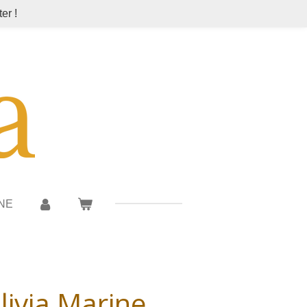
er !
NE
ivia Marine