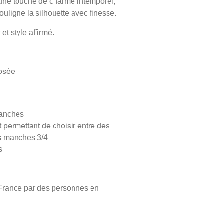
 une touche de charme intemporel,
ouligne la silhouette avec finesse.
t style affirmé.
posée
manches
t permettant de choisir entre des
s manches 3/4
os
France par des personnes en